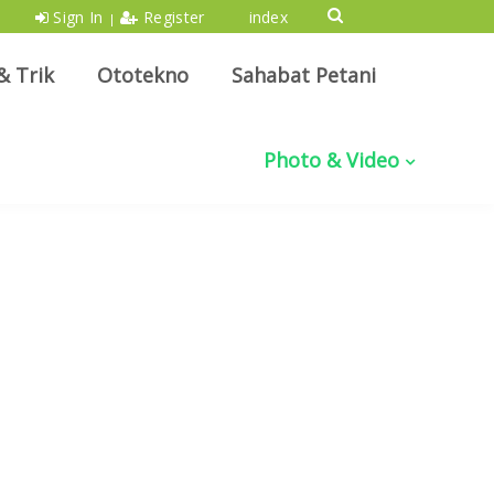
Sign In
Register
index
|
& Trik
Ototekno
Sahabat Petani
Photo & Video