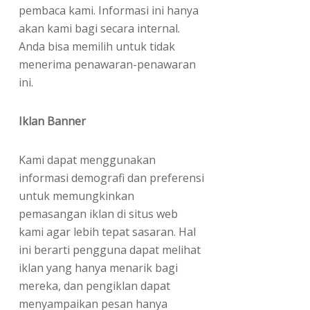
pembaca kami. Informasi ini hanya
akan kami bagi secara internal.
Anda bisa memilih untuk tidak
menerima penawaran-penawaran
ini.
Iklan Banner
Kami dapat menggunakan
informasi demografi dan preferensi
untuk memungkinkan
pemasangan iklan di situs web
kami agar lebih tepat sasaran. Hal
ini berarti pengguna dapat melihat
iklan yang hanya menarik bagi
mereka, dan pengiklan dapat
menyampaikan pesan hanya