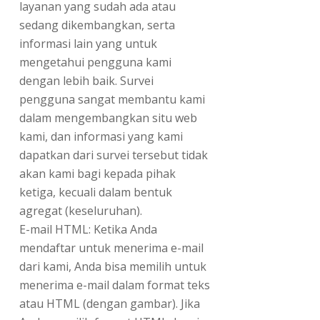
layanan yang sudah ada atau
sedang dikembangkan, serta
informasi lain yang untuk
mengetahui pengguna kami
dengan lebih baik. Survei
pengguna sangat membantu kami
dalam mengembangkan situ web
kami, dan informasi yang kami
dapatkan dari survei tersebut tidak
akan kami bagi kepada pihak
ketiga, kecuali dalam bentuk
agregat (keseluruhan).
E-mail HTML: Ketika Anda
mendaftar untuk menerima e-mail
dari kami, Anda bisa memilih untuk
menerima e-mail dalam format teks
atau HTML (dengan gambar). Jika