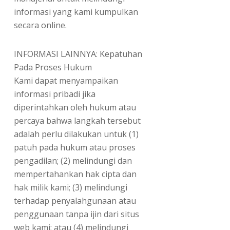
informasi yang kami kumpulkan
secara online.
INFORMASI LAINNYA: Kepatuhan
Pada Proses Hukum
Kami dapat menyampaikan
informasi pribadi jika
diperintahkan oleh hukum atau
percaya bahwa langkah tersebut
adalah perlu dilakukan untuk (1)
patuh pada hukum atau proses
pengadilan; (2) melindungi dan
mempertahankan hak cipta dan
hak milik kami; (3) melindungi
terhadap penyalahgunaan atau
penggunaan tanpa ijin dari situs
web kami; atau (4) melindungi