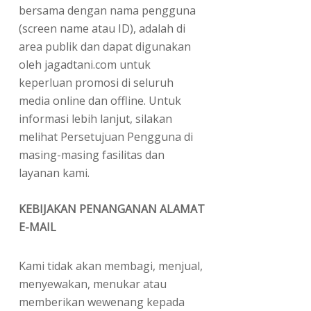
bersama dengan nama pengguna
(screen name atau ID), adalah di
area publik dan dapat digunakan
oleh jagadtani.com untuk
keperluan promosi di seluruh
media online dan offline. Untuk
informasi lebih lanjut, silakan
melihat Persetujuan Pengguna di
masing-masing fasilitas dan
layanan kami.
KEBIJAKAN PENANGANAN ALAMAT
E-MAIL
Kami tidak akan membagi, menjual,
menyewakan, menukar atau
memberikan wewenang kepada