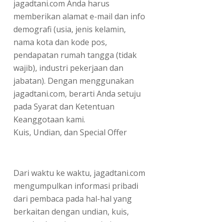
jagadtani.com Anda harus
memberikan alamat e-mail dan info
demografi (usia, jenis kelamin,
nama kota dan kode pos,
pendapatan rumah tangga (tidak
wajib), industri pekerjaan dan
jabatan). Dengan menggunakan
jagadtani.com, berarti Anda setuju
pada Syarat dan Ketentuan
Keanggotaan kami.
Kuis, Undian, dan Special Offer
Dari waktu ke waktu, jagadtani.com
mengumpulkan informasi pribadi
dari pembaca pada hal-hal yang
berkaitan dengan undian, kuis,