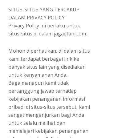
SITUS-SITUS YANG TERCAKUP
DALAM PRIVACY POLICY
Privacy Policy ini berlaku untuk
situs-situs di dalam jagadtani.com:
Mohon diperhatikan, di dalam situs
kami terdapat berbagai link ke
banyak situs lain yang disediakan
untuk kenyamanan Anda.
Bagaimanapun kami tidak
bertanggung jawab terhadap
kebijakan penanganan informasi
pribadi di situs-situs tersebut. Kami
sangat menganjurkan bagi Anda
untuk selalu melihat dan
memelajari kebijakan penanganan