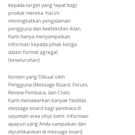
kepada target yang tepat bagi
produk mereka. Hal ini
meningkatkan pengalaman
pengguna dan keefektifan iklan.
Kami hanya menyampaikan
informasi kepada pihak ketiga
dalam format agregat
(keseluruhan)
Konten yang Dibuat oleh
Pengguna (Message Board, Forum,
Review Pembaca, dan Chat)
Kami menawarkan banyak fasilitas
message board bagi pembaca di
sejumlah area situs kami. Informasi
apapun yang Anda sampaikan dan
dipublikasikan di message board