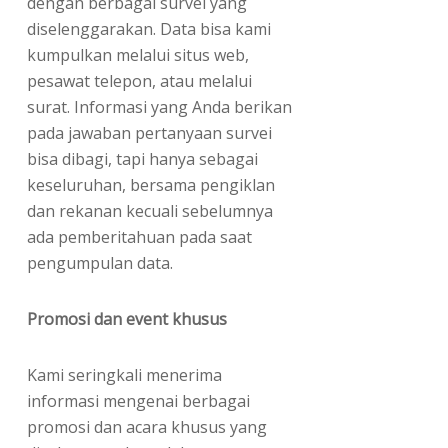
dengan berbagai survei yang
diselenggarakan. Data bisa kami
kumpulkan melalui situs web,
pesawat telepon, atau melalui
surat. Informasi yang Anda berikan
pada jawaban pertanyaan survei
bisa dibagi, tapi hanya sebagai
keseluruhan, bersama pengiklan
dan rekanan kecuali sebelumnya
ada pemberitahuan pada saat
pengumpulan data.
Promosi dan event khusus
Kami seringkali menerima
informasi mengenai berbagai
promosi dan acara khusus yang