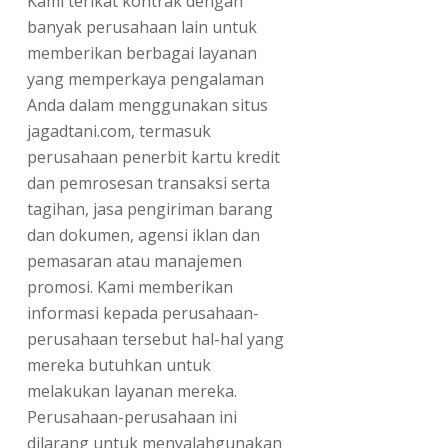
Kami terikat kontrak dengan
banyak perusahaan lain untuk
memberikan berbagai layanan
yang memperkaya pengalaman
Anda dalam menggunakan situs
jagadtani.com, termasuk
perusahaan penerbit kartu kredit
dan pemrosesan transaksi serta
tagihan, jasa pengiriman barang
dan dokumen, agensi iklan dan
pemasaran atau manajemen
promosi. Kami memberikan
informasi kepada perusahaan-
perusahaan tersebut hal-hal yang
mereka butuhkan untuk
melakukan layanan mereka.
Perusahaan-perusahaan ini
dilarang untuk menyalahgunakan