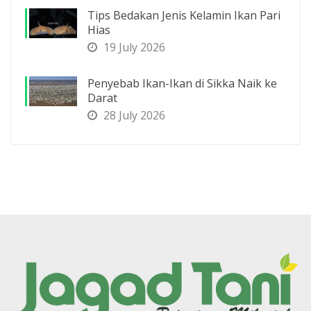
Tips Bedakan Jenis Kelamin Ikan Pari
Hias
19 July 2026
Penyebab Ikan-Ikan di Sikka Naik ke
Darat
28 July 2026