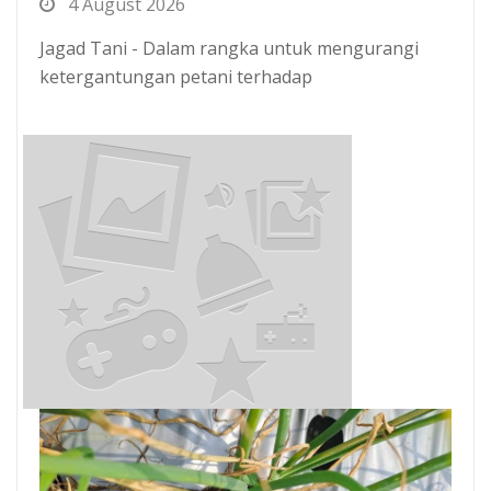
4 August 2026
Jagad Tani - Dalam rangka untuk mengurangi
ketergantungan petani terhadap