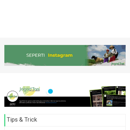
Tips & Trick