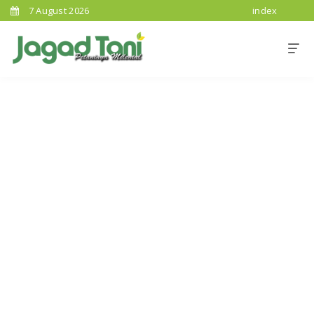
7 August 2026
index