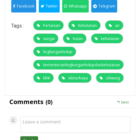
Facebook
Twitter
Whatsapp
Telegram
Tags :
Pertanian
Kehutanan
air
sungai
hutan
kehutanan
lingkunganhidup
kementerianlingkunganhidupdankehutanan
klhk
sitinurbaya
ciliwung