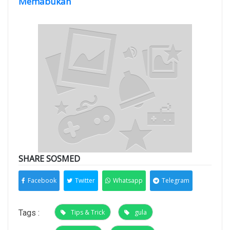
Memabukan
SHARE SOSMED
Facebook
Twitter
Whatsapp
Telegram
Tags :
Tips & Trick
gula