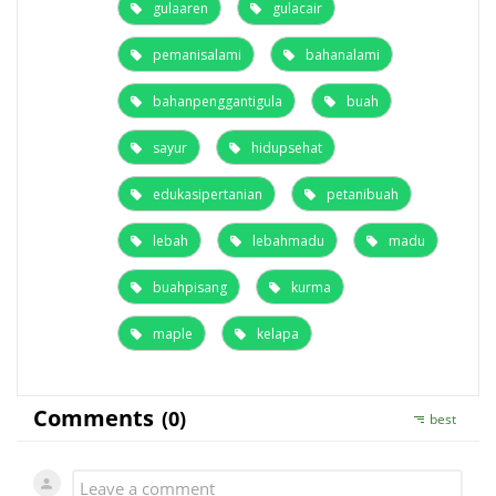
gulaaren
gulacair
pemanisalami
bahanalami
bahanpenggantigula
buah
sayur
hidupsehat
edukasipertanian
petanibuah
lebah
lebahmadu
madu
buahpisang
kurma
maple
kelapa