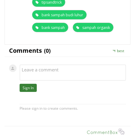
tipsandtrick
bank sampah budi luhur
bank sampah
sampah organik