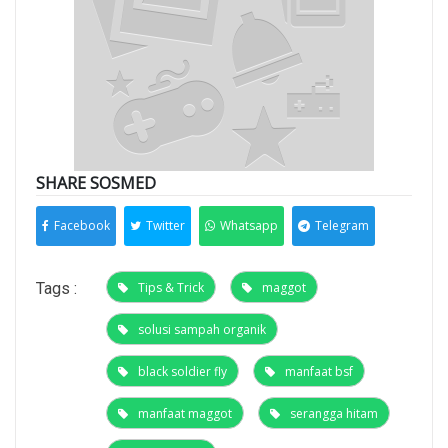
SHARE SOSMED
Facebook
Twitter
Whatsapp
Telegram
Tags :
Tips & Trick
maggot
solusi sampah organik
black soldier fly
manfaat bsf
manfaat maggot
serangga hitam