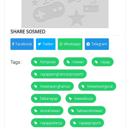
SHARE SOSMED
Facebook
Twitter
Whatsapp
Telegram
Tags :
Pertanian
Hewan
rayap
rayappenghancurproperti
hewanpenghancur
hewanpengurai
faktarayap
hawanbuta
duniahewan
faktaunikhewan
rayappekerja
rayapprajurit