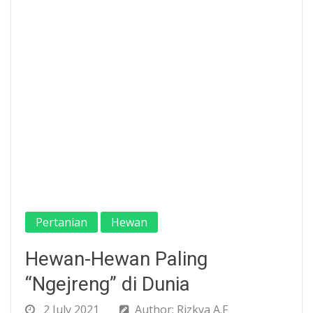
Pertanian
Hewan
Hewan-Hewan Paling
“Ngejreng” di Dunia
2 July 2021
Author: Rizkya A.F