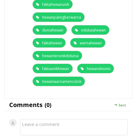
faktahewanunik
hewanpalingberwarna
duniahewan
edukasihewan
faktahewan
warnahewan
hewanterunikdidunia
faktaunikhewan
hewaneksotis
hewanwarnamencolok