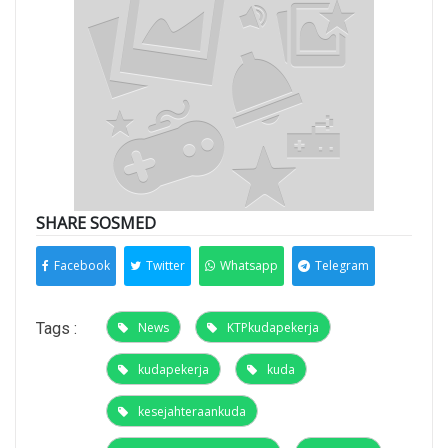
SHARE SOSMED
Facebook
Twitter
Whatsapp
Telegram
Tags :
News
KTPkudapekerja
kudapekerja
kuda
kesejahteraankuda