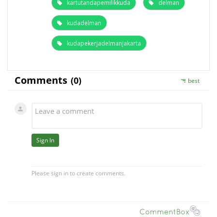
kartutandapemilikkuda
delman
kudadelman
kudapekerjadelmanjakarta