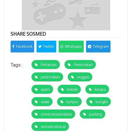
SHARE SOSMED
Facebook
Twitter
Whatsapp
Telegram
Tags :
Pertanian
Peternakan
peternakan
unggas
ayam
bebek
kelapa
sawit
lumpur
bungkil
universitasandalas
padang
sumaterabarat