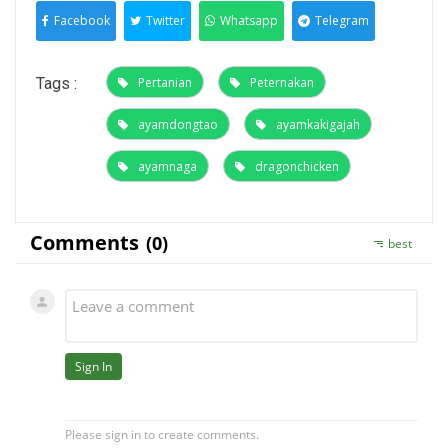
Facebook
Twitter
Whatsapp
Telegram
Tags :
Pertanian
Peternakan
ayamdongtao
ayamkakigajah
ayamnaga
dragonchicken