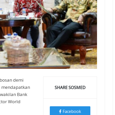
obosan demi
ni mendapatkan
SHARE SOSMED
rwakilan Bank
ctor World
Facebook