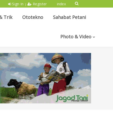
Sign In
Register
index
|
& Trik
Ototekno
Sahabat Petani
Photo & Video