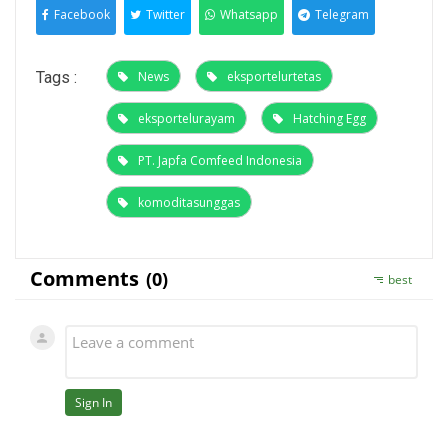
Facebook
Twitter
Whatsapp
Telegram
Tags :
News
eksportelurtetas
eksportelurayam
Hatching Egg
PT. Japfa Comfeed Indonesia
komoditasunggas