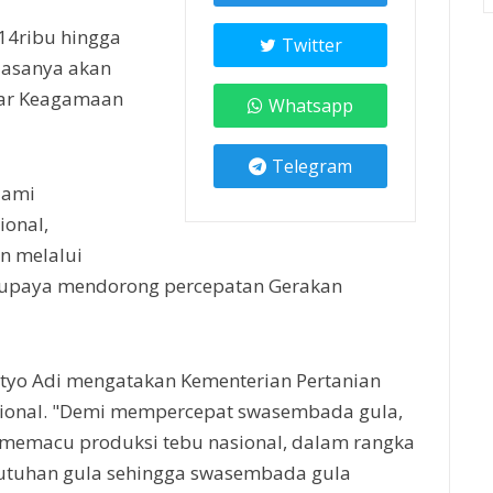
p14ribu hingga
Twitter
iasanya akan
sar Keagamaan
Whatsapp
Telegram
lami
ional,
n melalui
erupaya mendorong percepatan Gerakan
setyo Adi mengatakan Kementerian Pertanian
sional. "Demi mempercepat swasembada gula,
 memacu produksi tebu nasional, dalam rangka
utuhan gula sehingga swasembada gula