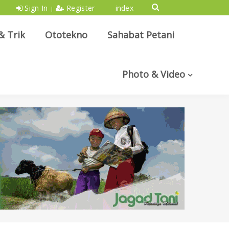
Sign In
Register
index
|
& Trik
Ototekno
Sahabat Petani
Photo & Video