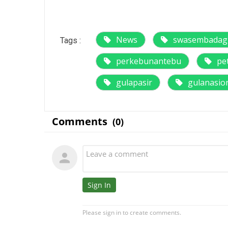
News
swasembadagu
Tags :
perkebunantebu
pe
gulapasir
gulanasio