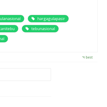
lanasional
hargagulapasir
tanitebu
tebunasional
nal