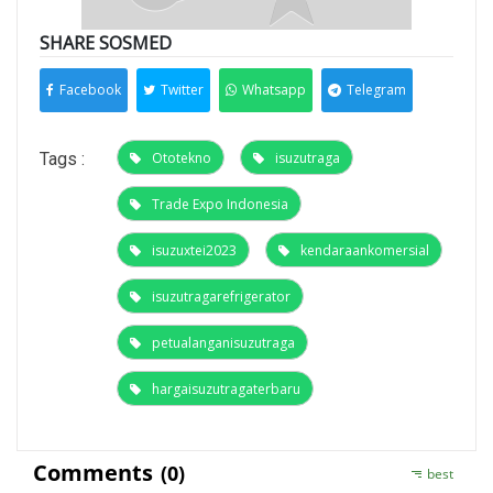
SHARE SOSMED
Facebook
Twitter
Whatsapp
Telegram
Tags :
Ototekno
isuzutraga
Trade Expo Indonesia
isuzuxtei2023
kendaraankomersial
isuzutragarefrigerator
petualanganisuzutraga
hargaisuzutragaterbaru