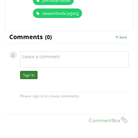
pertanian kalsel
swasembada jagung