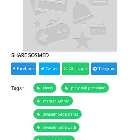
SHARE SOSMED
Facebook
Twitter
Whatsapp
Telegram
Tags :
News
penyuluh pertanian
mentan Amran
swasembada beras
swasembada padi