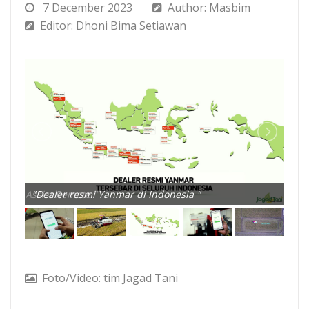
7 December 2023
Author: Masbim
Editor: Dhoni Bima Setiawan
mart Assist Remote "
"Dealer resmi Yanmar di Indonesia "
"Te
Foto/Video: tim Jagad Tani