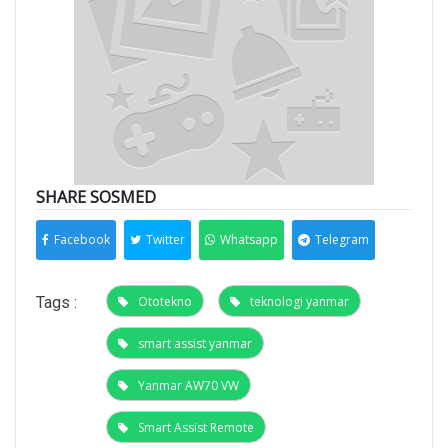
SHARE SOSMED
Facebook
Twitter
Whatsapp
Telegram
Tags :
Ototekno
teknologi yanmar
smart assist yanmar
Yanmar AW70 VW
Smart Assist Remote