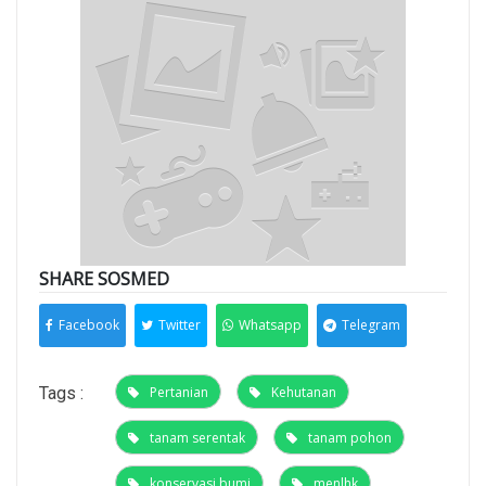
SHARE SOSMED
Facebook
Twitter
Whatsapp
Telegram
Tags :
Pertanian
Kehutanan
tanam serentak
tanam pohon
konservasi bumi
menlhk