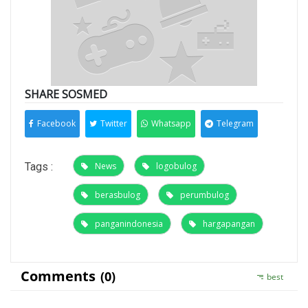
SHARE SOSMED
Facebook
Twitter
Whatsapp
Telegram
Tags :
News
logobulog
berasbulog
perumbulog
panganindonesia
hargapangan