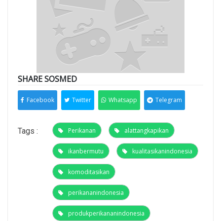
SHARE SOSMED
Facebook
Twitter
Whatsapp
Telegram
Tags :
Perikanan
alattangkapikan
ikanbermutu
kualitasikanindonesia
komoditasikan
perikananindonesia
produkperikananindonesia