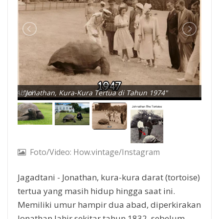
 Dua Abad"
"Jonathan, Kura-Kura Tertua di Tahun 1974"
"Jo
Foto/Video: How.vintage/Instagram
Jagadtani - Jonathan, kura-kura darat (tortoise)
tertua yang masih hidup hingga saat ini.
Memiliki umur hampir dua abad, diperkirakan
Jonathan lahir sekitar tahun 1832, sebelum