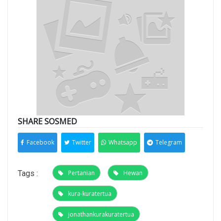
SHARE SOSMED
Facebook
Twitter
Whatsapp
Telegram
Tags :
Pertanian
Hewan
kura-kuratertua
jonathankurakuratertua