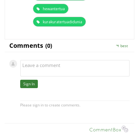
hewantertua
kurakuratertuadidunia