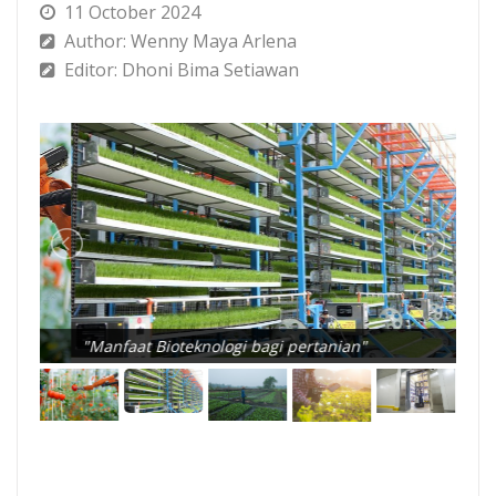
11 October 2024
Author: Wenny Maya Arlena
Editor: Dhoni Bima Setiawan
"Manfaat Bioteknologi bagi pertanian"
"Si