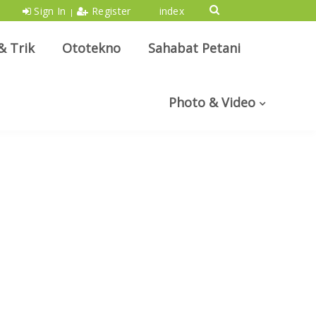
Sign In
Register
index
|
& Trik
Ototekno
Sahabat Petani
Photo & Video