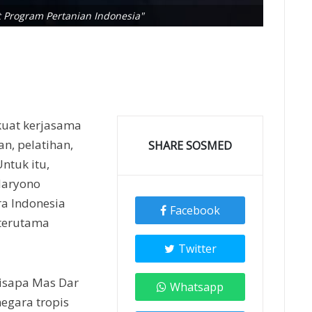
 Program Pertanian Indonesia"
kuat kerjasama
n, pelatihan,
SHARE SOSMED
ntuk itu,
daryono
a Indonesia
Facebook
 terutama
Twitter
isapa Mas Dar
Whatsapp
negara tropis