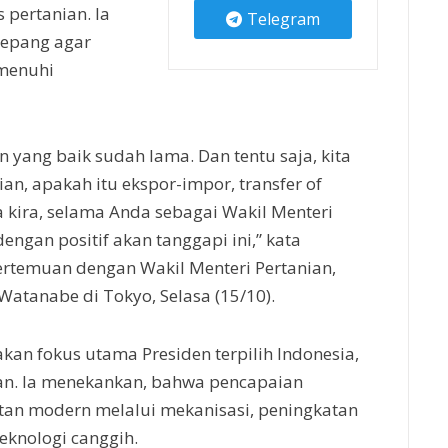
pertanian. Ia
Telegram
 Jepang agar
emenuhi
 yang baik sudah lama. Dan tentu saja, kita
nian, apakah itu ekspor-impor, transfer of
ya kira, selama Anda sebagai Wakil Menteri
engan positif akan tanggapi ini,” kata
temuan dengan Wakil Menteri Pertanian,
Watanabe di Tokyo, Selasa (15/10).
an fokus utama Presiden terpilih Indonesia,
an. Ia menekankan, bahwa pencapaian
an modern melalui mekanisasi, peningkatan
eknologi canggih.