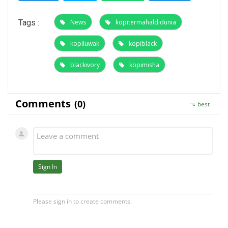
Tags :
News
kopitermahaldidunia
kopiluwak
kopiblack
blackivory
kopimisha