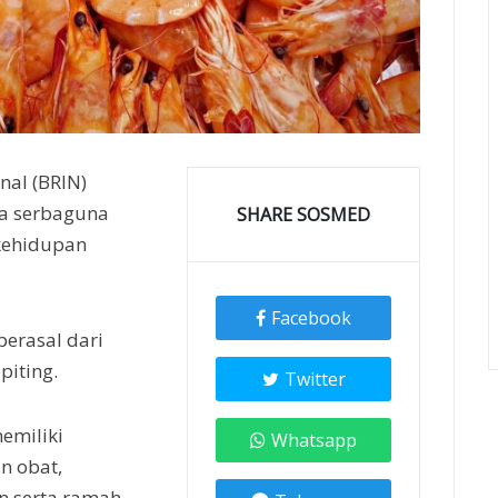
nal (BRIN)
a serbaguna
SHARE SOSMED
kehidupan
Facebook
erasal dari
piting.
Twitter
memiliki
Whatsapp
n obat,
n serta ramah