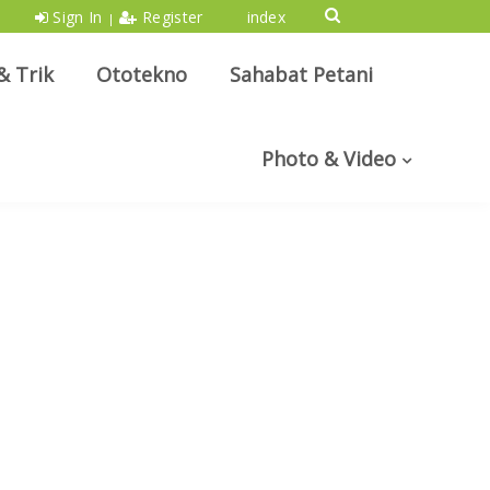
Sign In
Register
index
|
& Trik
Ototekno
Sahabat Petani
Photo & Video