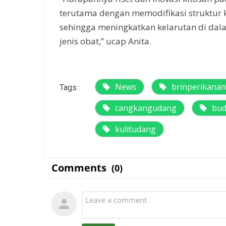
terutama dengan memodifikasi struktur 
sehingga meningkatkan kelarutan di dal
jenis obat,” ucap Anita.
News
brinperikanan
Tags :
cangkangudang
bud
kulitudang