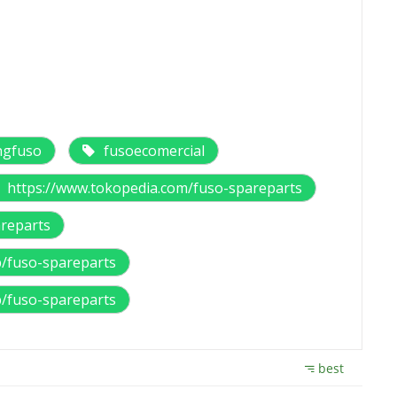
ngfuso
fusoecomercial
https://www.tokopedia.com/fuso-spareparts
areparts
p/fuso-spareparts
p/fuso-spareparts