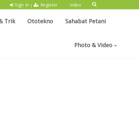
Sign In
Register
index
|
& Trik
Ototekno
Sahabat Petani
Photo & Video