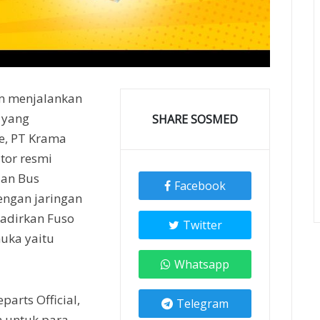
m menjalankan
i yang
SHARE SOSMED
e, PT Krama
utor resmi
dan Bus
Facebook
engan jaringan
adirkan Fuso
Twitter
muka yaitu
Whatsapp
arts Official,
Telegram
 untuk para