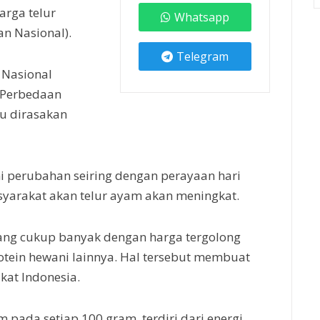
arga telur
Whatsapp
n Nasional).
Telegram
 Nasional
. Perbedaan
lu dirasakan
 perubahan seiring dengan perayaan hari
syarakat akan telur ayam akan meningkat.
ang cukup banyak dengan harga tergolong
tein hewani lainnya. Hal tersebut membuat
kat Indonesia.
 pada setiap 100 gram, terdiri dari energi