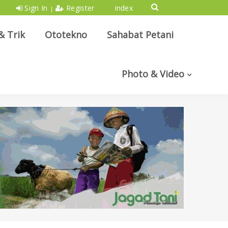
Sign In
Register
index
|
& Trik
Ototekno
Sahabat Petani
Photo & Video