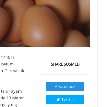
i 1446 H,
h belum
SHARE SOSMED
an. Termasuk
Facebook
a telur ayam
ada 13 Maret
Twitter
arga yang