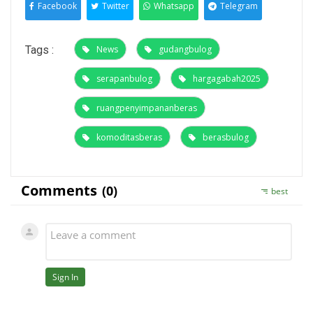
Facebook
Twitter
Whatsapp
Telegram
Tags :
News
gudangbulog
serapanbulog
hargagabah2025
ruangpenyimpananberas
komoditasberas
berasbulog