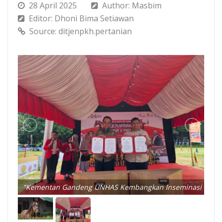
28 April 2025
Author: Masbim
Editor: Dhoni Bima Setiawan
Source: ditjenpkh.pertanian
"Kementan Gandeng UNHAS Kembangkan Inseminasi Buatan