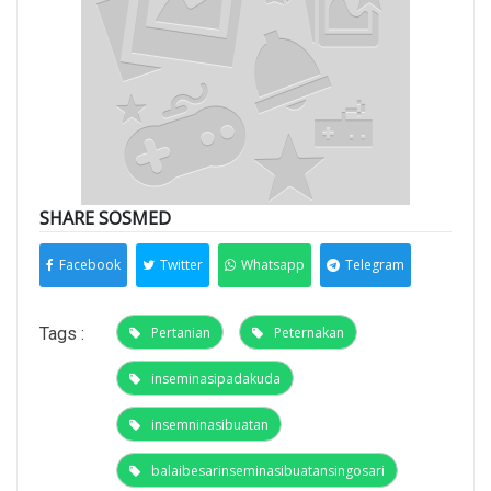
SHARE SOSMED
Facebook
Twitter
Whatsapp
Telegram
Tags :
Pertanian
Peternakan
inseminasipadakuda
insemninasibuatan
balaibesarinseminasibuatansingosari