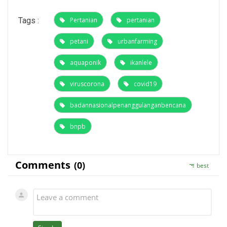
Tags :
Pertanian
pertanian
petani
urbanfarming
aquaponik
ikanlele
viruscorona
covid19
badannasionalpenanggulanganbencana
bnpb