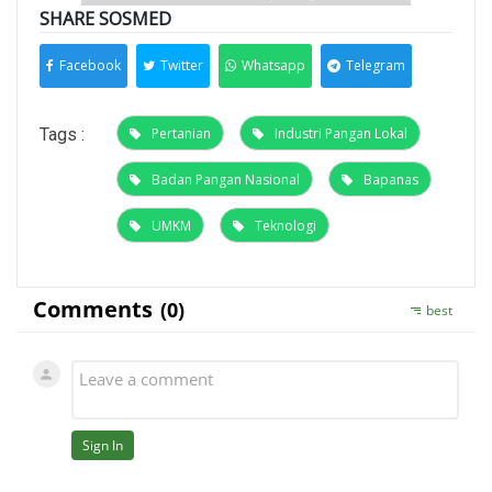
SHARE SOSMED
Facebook
Twitter
Whatsapp
Telegram
Tags :
Pertanian
Industri Pangan Lokal
Badan Pangan Nasional
Bapanas
UMKM
Teknologi