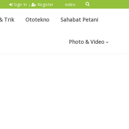
Sign In
Register
index
|
& Trik
Ototekno
Sahabat Petani
Photo & Video