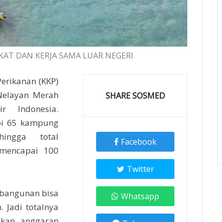
KAT DAN KERJA SAMA LUAR NEGERI
erikanan (KKP)
Nelayan Merah
SHARE SOSMED
r Indonesia.
pi 65 kampung
ingga total
Facebook
mencapai 100
Twitter
mbangunan bisa
Whatsapp
 Jadi totalnya
akan anggaran