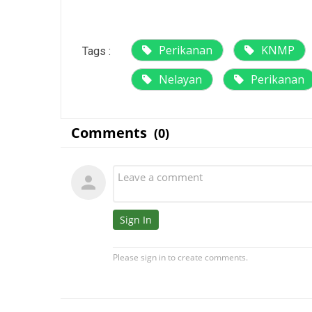
Perikanan
KNMP
Tags :
Nelayan
Perikanan