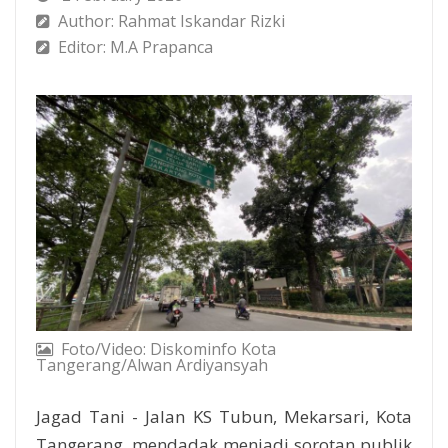
Author: Rahmat Iskandar Rizki
Editor: M.A Prapanca
Foto/Video: Diskominfo Kota
Tangerang/Alwan Ardiyansyah
Jagad Tani - Jalan KS Tubun, Mekarsari, Kota
Tangerang, mendadak menjadi sorotan publik