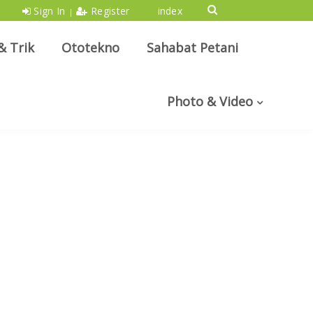
Sign In
Register
index
|
& Trik
Ototekno
Sahabat Petani
Photo & Video