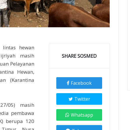
 lintas hewan
ijriyah masih
SHARE SOSMED
tuan Pelayanan
antina Hewan,
an (Karantina
Facebook
Twitter
27/05) masih
edia pembawa
Whatsapp
K) berupa 120
 Timur, Nusa