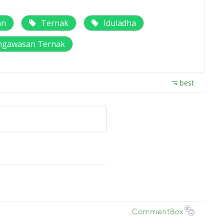
an
Ternak
Iduladha
ngawasan Ternak