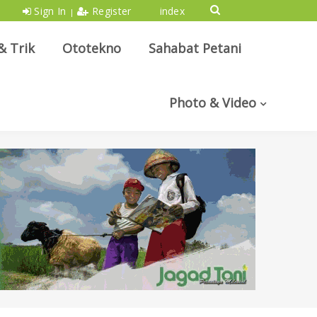
Sign In
Register
index
|
& Trik
Ototekno
Sahabat Petani
Photo & Video