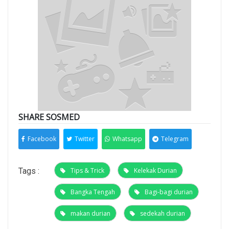
SHARE SOSMED
Facebook
Twitter
Whatsapp
Telegram
Tags :
Tips & Trick
Kelekak Durian
Bangka Tengah
Bagi-bagi durian
makan durian
sedekah durian