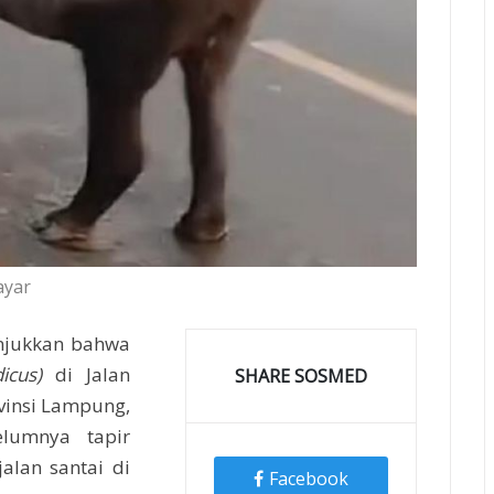
ayar
njukkan bahwa
icus)
di Jalan
SHARE SOSMED
ovinsi Lampung,
elumnya tapir
alan santai di
Facebook