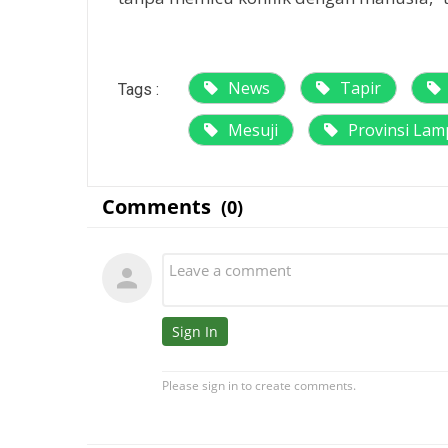
News
Tapir
Tags :
Mesuji
Provinsi La