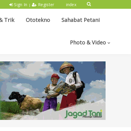
Sign In
Register
index
|
& Trik
Ototekno
Sahabat Petani
Photo & Video