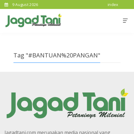
9 August 2026
index
Tag "#BANTUAN%20PANGAN"
Jagadtani.com merupakan media nasional yang