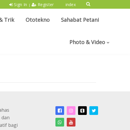
Sign In
Register
index
|
& Trik
Ototekno
Sahabat Petani
Photo & Video
ahas
n dan
atif bagi