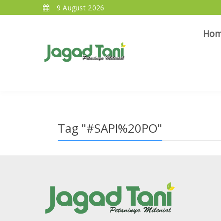
9 August 2026
Ho
Tag "#SAPI%20PO"