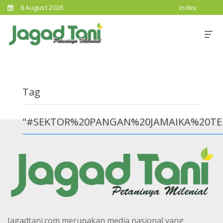
8 August 2026
index
Tag
"#SEKTOR%20PANGAN%20JAMAIKA%20T
Jagadtani.com merupakan media nasional yang