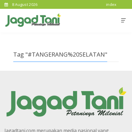
8 August 2026
index
Tag "#TANGERANG%20SELATAN"
Jagadtani.com merupakan media nasional yang