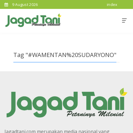
9 August 2026
index
Tag "#WAMENTAN%20SUDARYONO"
Jagadtani.com merupakan media nasional yang