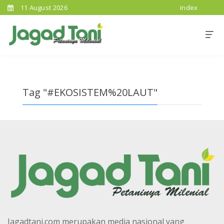
11 August 2026
index
Tag "#EKOSISTEM%20LAUT"
Jagadtani.com merupakan media nasional yang