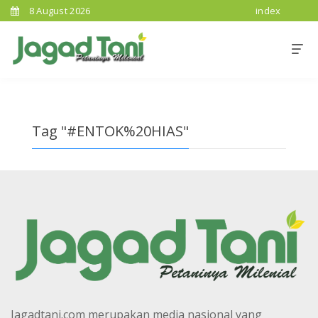
8 August 2026
index
Tag "#ENTOK%20HIAS"
Jagadtani.com merupakan media nasional yang