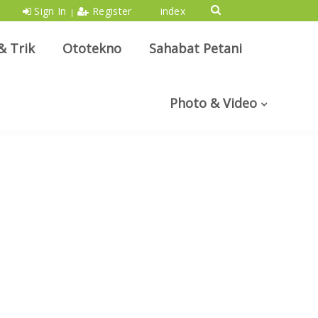
Sign In
Register
index
|
& Trik
Ototekno
Sahabat Petani
Photo & Video