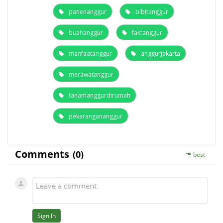
panenanggur
bibitanggur
buahanggur
faktanggur
manfaatanggur
anggurjakarta
merawatanggur
tanamanggurdirumah
pekarangananggur