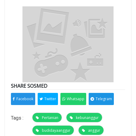
SHARE SOSMED
Facebook
Twitter
Whatsapp
Telegram
Tags :
Pertanian
kebunanggur
budidayaanggur
anggur