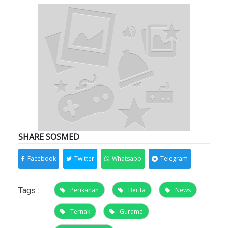
SHARE SOSMED
Facebook
Twitter
Whatsapp
Telegram
Tags :
Perikanan
Berita
News
Ternak
Gurame