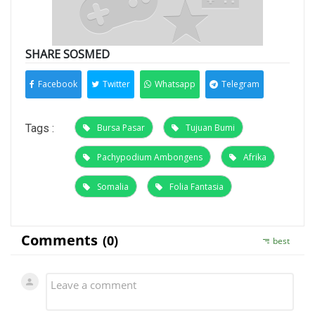
SHARE SOSMED
Facebook
Twitter
Whatsapp
Telegram
Tags :
Bursa Pasar
Tujuan Bumi
Pachypodium Ambongens
Afrika
Somalia
Folia Fantasia