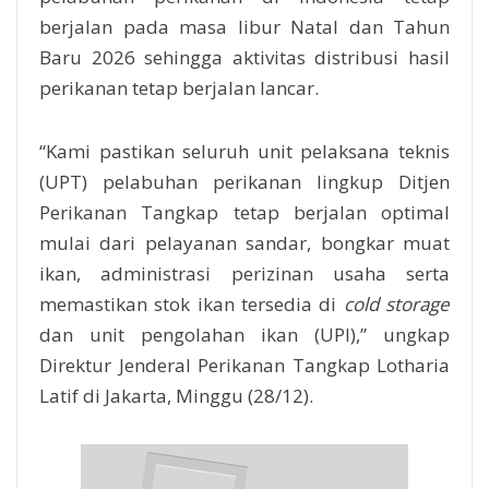
berjalan pada masa libur Natal dan Tahun
Baru 2026 sehingga aktivitas distribusi hasil
perikanan tetap berjalan lancar.
“Kami pastikan seluruh unit pelaksana teknis
(UPT) pelabuhan perikanan lingkup Ditjen
Perikanan Tangkap tetap berjalan optimal
mulai dari pelayanan sandar, bongkar muat
ikan, administrasi perizinan usaha serta
memastikan stok ikan tersedia di
cold storage
dan unit pengolahan ikan (UPI),” ungkap
Direktur Jenderal Perikanan Tangkap Lotharia
Latif di Jakarta, Minggu (28/12).