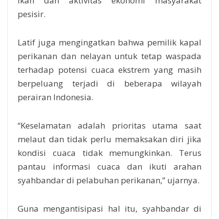
ikan dan aktivitas ekonomi masyarakat
pesisir.
Latif juga mengingatkan bahwa pemilik kapal
perikanan dan nelayan untuk tetap waspada
terhadap potensi cuaca ekstrem yang masih
berpeluang terjadi di beberapa wilayah
perairan Indonesia.
“Keselamatan adalah prioritas utama saat
melaut dan tidak perlu memaksakan diri jika
kondisi cuaca tidak memungkinkan. Terus
pantau informasi cuaca dan ikuti arahan
syahbandar di pelabuhan perikanan,” ujarnya.
Guna mengantisipasi hal itu, syahbandar di