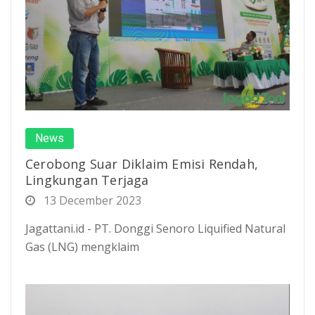
News
Cerobong Suar Diklaim Emisi Rendah,
Lingkungan Terjaga
13 December 2023
Jagattani.id - PT. Donggi Senoro Liquified Natural
Gas (LNG) mengklaim