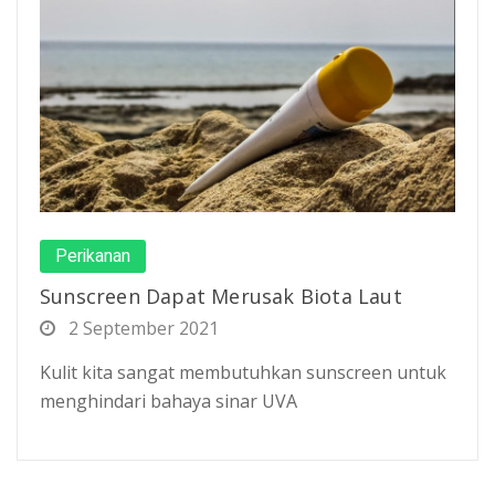
Perikanan
Sunscreen Dapat Merusak Biota Laut
2 September 2021
Kulit kita sangat membutuhkan sunscreen untuk
menghindari bahaya sinar UVA