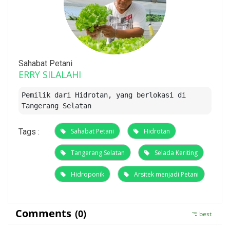
Sahabat Petani
ERRY SILALAHI
Pemilik dari Hidrotan, yang berlokasi di
Tangerang Selatan
Tags :
Sahabat Petani
Hidrotan
Tangerang Selatan
Selada Keriting
Hidroponik
Arsitek menjadi Petani